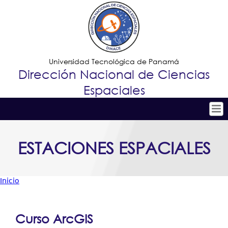
Jump to navigation
Universidad Tecnológica de Panamá
Dirección Nacional de Ciencias
Espaciales
Tropical
Inicio
ESTACIONES ESPACIALES
Menu
Conoce DINACE
Principal
I+D+i
Inicio
Observatorio Astronómico
Usted
Vinculación
está
Curso ArcGIS
Estaciones Espaciales