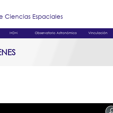
Jump to navigation
á
e Ciencias Espaciales
I+D+i
Observatorio Astronómico
Vinculación
ENES