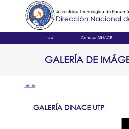
Universidad Tecnológica de Panam
Dirección Nacional d
Tropical
Inicio
Conoce DINACE
Menu
GALERÍA DE IMÁG
Principal
Inicio
Usted
está
GALERÍA DINACE UTP
aquí