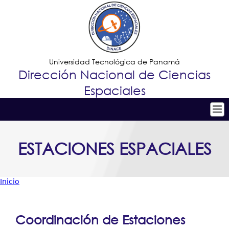
Jump to navigation
Universidad Tecnológica de Panamá
Dirección Nacional de Ciencias
Espaciales
Tropical
Inicio
ESTACIONES ESPACIALES
Menu
Conoce DINACE
Principal
I+D+i
Inicio
Observatorio Astronómico
Usted
Vinculación
está
Coordinación de Estaciones
Estaciones Espaciales