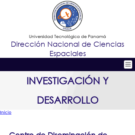
Jump to navigation
Universidad Tecnológica de Panamá
Dirección Nacional de Ciencias
Espaciales
Tropical
Inicio
INVESTIGACIÓN Y
Menu
Conoce DINACE
DESARROLLO
Principal
I+D+i
Observatorio Astronómico
Inicio
Usted
Vinculación
está
Estaciones Espaciales
Centro de Diseminación de