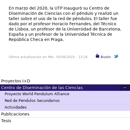
En marzo del 2020, la UTP inauguró su Centro de
Diseminación de Ciencias con el péndulo y realizó un
taller sobre el uso de la red de péndulos. El taller fue
dado por el profesor Horacio Fernandes, del Técnico
de Lisboa, un profesor de la Universidad de Barcelona,
España y un profesor de la Universidad Técnica de
República Checa en Praga.
Última actualización en Mar, 05/06/2025 - 13:26
Buzón
Proyectos I+D
Centro de Diseminación de las Ciencias
Descripción:
Proyecto World Pendulum Alliance
Red de Péndulos Secundarios
La Universidad Tecnológica de Panamá (UTP) en
todas sus actividades tiene la calidad como
Actividades
principio esencial, el mismo que se concreta en
Publicaciones
una atención eficaz y eficiente a las sugerencias
Tesis
y/o quejas que se puedan presentar en el devenir
de su actuación. El objetivo de buzón de