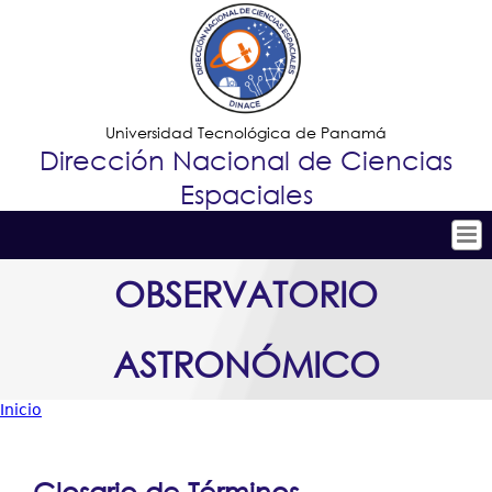
Jump to navigation
Universidad Tecnológica de Panamá
Dirección Nacional de Ciencias
Espaciales
Tropical
Inicio
OBSERVATORIO
Menu
Conoce DINACE
ASTRONÓMICO
Principal
I+D+i
Observatorio Astronómico
Inicio
Usted
Vinculación
está
Estaciones Espaciales
Glosario de Términos