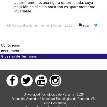
aparentemente, una figura determinada, cuya
posición en el cielo nocturno es aparentemente
invariable.
Última actualización en Mar, 06/17/2025 - 12:11
Buzón
Conócenos
Instrumentos
Descripción:
Glosario de Términos
La Universidad Tecnológica de Panamá (UTP) en
todas sus actividades tiene la calidad como
principio esencial, el mismo que se concreta en
una atención eficaz y eficiente a las sugerencias
y/o quejas que se puedan presentar en el devenir
de su actuación. El objetivo de buzón de
sugerencias y/o quejas formulado a través de
Internet es ofrecer una respuesta ágil a las
Universidad Tecnológica de Panamá - 2026
manifestaciones de insatisfacción o propuestas de
Dirección: Avenida Universidad Tecnológica de Panamá, Vía
mejora relacionadas con las diversas actividades
Puente Centenario,
que realiza la Universidad Tecnológica de