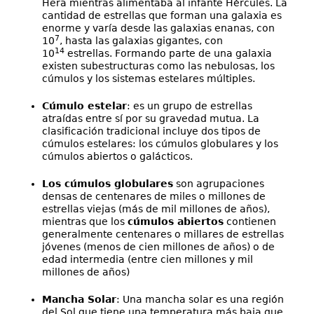
Hera mientras alimentaba al infante Hércules. La
cantidad de estrellas que forman una galaxia es
enorme y varía desde las galaxias enanas, con
7
10
, hasta las galaxias gigantes, con
14
10
estrellas. Formando parte de una galaxia
existen subestructuras como las nebulosas, los
cúmulos y los sistemas estelares múltiples.
Cúmulo estelar
: es un grupo de estrellas
atraídas entre sí por su gravedad mutua. La
clasificación tradicional incluye dos tipos de
cúmulos estelares: los cúmulos globulares y los
cúmulos abiertos o galácticos.
Los cúmulos globulares
son agrupaciones
densas de centenares de miles o millones de
estrellas viejas (más de mil millones de años),
mientras que los
cúmulos abiertos
contienen
generalmente centenares o millares de estrellas
jóvenes (menos de cien millones de años) o de
edad intermedia (entre cien millones y mil
millones de años)
Mancha Solar
: Una mancha solar es una región
del Sol que tiene una temperatura más baja que